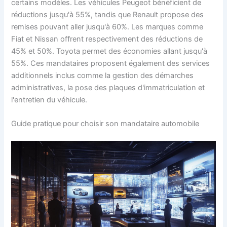
certains modèles. Les véhicules Peugeot bénéficient de
réductions jusqu'à 55%, tandis que Renault propose des
remises pouvant aller jusqu'à 60%. Les marques comme
Fiat et Nissan offrent respectivement des réductions de
45% et 50%. Toyota permet des économies allant jusqu'à
55%. Ces mandataires proposent également des services
additionnels inclus comme la gestion des démarches
administratives, la pose des plaques d'immatriculation et
l'entretien du véhicule.
Guide pratique pour choisir son mandataire automobile